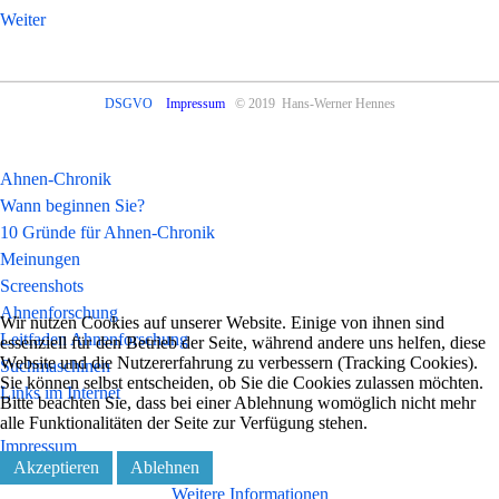
Weiter
DSGVO
Impressum
© 2019 Hans-Werner Hennes
Ahnen-Chronik
Wann beginnen Sie?
10 Gründe für Ahnen-Chronik
Meinungen
Screenshots
Ahnenforschung
Wir nutzen Cookies auf unserer Website. Einige von ihnen sind
Leitfaden Ahnenforschung
essenziell für den Betrieb der Seite, während andere uns helfen, diese
Website und die Nutzererfahrung zu verbessern (Tracking Cookies).
Suchmaschinen
Sie können selbst entscheiden, ob Sie die Cookies zulassen möchten.
Links im Internet
Bitte beachten Sie, dass bei einer Ablehnung womöglich nicht mehr
alle Funktionalitäten der Seite zur Verfügung stehen.
Impressum
Akzeptieren
Ablehnen
DSGVO
Weitere Informationen