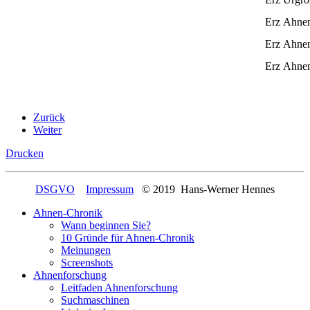
Erz
Ahnen
Erz
Ahnen
Erz
Ahnen
Zurück
Weiter
Drucken
DSGVO
Impressum
© 2019 Hans-Werner Hennes
Ahnen-Chronik
Wann beginnen Sie?
10 Gründe für Ahnen-Chronik
Meinungen
Screenshots
Ahnenforschung
Leitfaden Ahnenforschung
Suchmaschinen