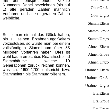
mit den entsprechenden Kekule
Nummern. Dabei bezeichnen (bis auf
Ober
Große
1) alle geraden Zahlen männlich
Vorfahren und alle ungeraden Zahlen
Ober
Urgro
weibliche.
Stamm
Eltern
Stamm
Große
Sollte man einmal das Glück haben,
Stamm
Urgro
bis zu seinen Erzahnenurgorßeltern
vorzustoßen, so würde man bei einem
Ahnen
Eltern
vollständigen Stammbaum über 33
Millionen Vorfahren haben. Dies ist
Ahnen
Große
wohl kaum erreichbar. Realistisch sind
Stammbäume , welche 10
Ahnen
Urgro
Generationen zurück reichen können,
was ca. 1600-1700 entspricht bzw.
Urahnen
Eltern
Stammeltern bis Stammurgroßeltern.
Urahnen
Große
Urahnen
Urgro
Erz
Eltern
Erz
Große
Erz
Urgro