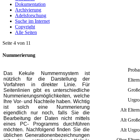
Dokumentation
Archivierung
Adelsforschung
Suche im Internet
Copyright
Alle Seiten
Seite 4 von 11
Nummerierung
Proba
Das Kekule Nummernsystem ist
nützlich für die Darstellung der
Eltern
Vorfahren in direkter Linie. Für
Große
Seitenlinien gibt es unterschiedliche
Nummerierungsmöglichkeiten, welche
Urgro
Ihre Vor- und Nachteile haben. Wichtig
ist solch eine Nummerierung
Alt
Eltern
eigendlich nur noch, falls Sie die
Bearbeitung der Daten nicht mittels
Alt
Große
eines PC- Programms durchführen
möchten. Nachfolgend finden Sie die
Alt
Urgro
üblichen Generationenbezeichnungen
Ober
Eltern