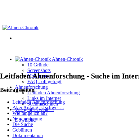
Ahnen-Chronik
10 Gründe
Screenshots
Leitfaden Ahnenforschung - Suche im Inter
Meinungen
FAQ - oft gefragt
Ahnenforschung
Beitragsseiten
Leitfaden Ahnenforschung
Links im Internet
Leitfaden Ahnenforschung
Suchmaschinen
Aller Anfang ist schwer ...
Wie geht es weiter ?
Wie fange ich an?
Nummerierung
Download
Die Suche
Gebühren
Dokumentation